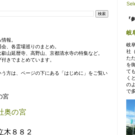
Sel
『
岐
る情報。
岐
場会、各霊場巡りのまとめ。
社
比叡山延暦寺、高野山、京都清水寺の特集など。
た
プ付きでまとめています。
を
て
いう方は、ページの下にある「はじめに」をご覧い
く
の
で多
の宮
社奥の宮
立木８８２