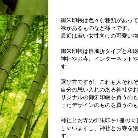
御朱印帳は色々な種類があっ
禄があるものなど様々です。
最近は若い女性向けの可愛い
御朱印帳は屏風折タイプと和
神社やお寺、インターネット
す。
選び方ですが、これも人それ
自分の思い入れのある神社や
リジナルの御朱印帳を買うの
ったデザインのものを買うの
神社とお寺の御朱印を1冊の同
しゃいますし、神社とお寺を
す。