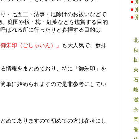
●
●
参り・七五三・法事・厄除けのお祓いなどで
●
物、庭園や桜・梅・紅葉などを鑑賞する目的
と呼ばれる所に行ったりと参拝する目的は
北
「御朱印（ごしゅいん）」
も大人気で、参拝
秋
栃
する情報をまとめており、特に「御朱印」を
東
石
も簡単に始められますので是非参考にしてい
岐
滋
奈
岡
まとめてありますので初めての方は参考にし
香