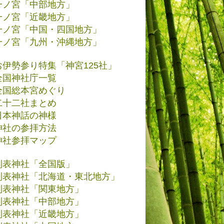
一ノ宮「中部地方」
一ノ宮「近畿地方」
一ノ宮「中国・四国地方」
一ノ宮「九州・沖縄地方」
お伊勢参り特集「神宮125社」
全国神社庁一覧
全国総本宮めぐり
二十二社まとめ
日本神話の神様
神社の参拝方法
神社参拝マップ
別表神社「全国版」
別表神社「北海道・東北地方」
別表神社「関東地方」
別表神社「中部地方」
別表神社「近畿地方」