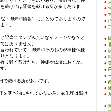
場めぐり」と言うものがあり、決められた神
●
印を戴ければ証書を戴ける所が多くありま
●
●
寺院・御朱印情報）にまとめてありますので
●
います。
●
ると記念スタンプみたいなイメージかな？と
●
訳ではありません。
●
と言われていて、御朱印そのものが神様仏様
●
守りとなります。
●
を有り難く戴けたら、神棚や仏壇におくか、
●
ます。
●
●
0円で戴ける所が多いです。
●
●
拝を基本的にされていない為、御朱印は戴け
●
●