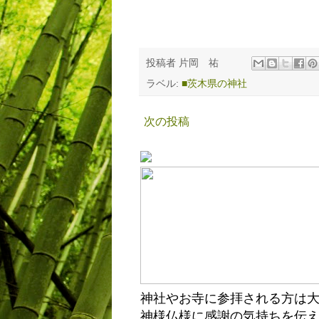
投稿者
片岡 祐
ラベル:
■茨木県の神社
次の投稿
神社やお寺に参拝される方は
神様仏様に感謝の気持ちを伝