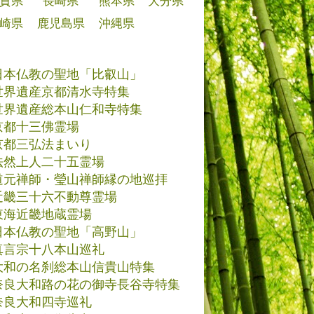
賀県
長崎県
熊本県
大分県
崎県
鹿児島県
沖縄県
日本仏教の聖地「比叡山」
世界遺産京都清水寺特集
世界遺産総本山仁和寺特集
京都十三佛霊場
京都三弘法まいり
法然上人二十五霊場
道元禅師・瑩山禅師縁の地巡拝
近畿三十六不動尊霊場
東海近畿地蔵霊場
日本仏教の聖地「高野山」
真言宗十八本山巡礼
大和の名刹総本山信貴山特集
奈良大和路の花の御寺長谷寺特集
奈良大和四寺巡礼