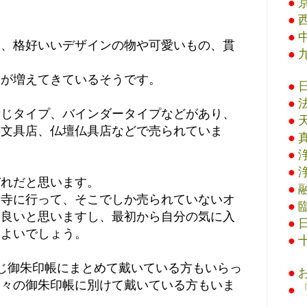
●
●
●
て、格好いいデザインの物や可愛いもの、貫
●
物が増えてきているそうです。
●
●
綴じタイプ、バインダータイプなどがあり、
●
や文具店、仏壇仏具店などで売られていま
●
●
●
ぞれだと思います。
●
お寺に行って、そこでしか売られていないオ
●
も良いと思いますし、最初から自分の気に入
●
もよいでしょう。
●
じ御朱印帳にまとめて戴いている方もいらっ
●
別々の御朱印帳に別けて戴いている方もいま
●