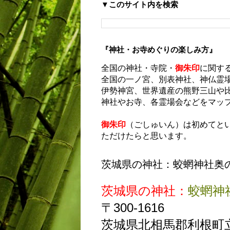
▼このサイト内を検索
『神社・お寺めぐりの楽しみ方』
全国の神社・寺院・
御朱印
に関す
全国の一ノ宮、別表神社、神仏霊
伊勢神宮、世界遺産の熊野三山や
神社やお寺、各霊場会などをマッ
御朱印
（ごしゅいん）は初めてと
ただけたらと思います。
茨城県の神社：蛟蝄神社奥
茨城県の神社：
蛟蝄神
〒300-1616
茨城県北相馬郡利根町