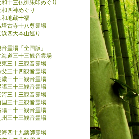
大和十三仏御朱印めぐり
大和四神めぐり
大和地蔵十福
仏塔古寺十八尊霊場
京浜四大本山巡り
観音霊場「全国版」
北海道三十三観音霊場
坂東三十三観音霊場
秩父三十四観音霊場
美濃三十三観音霊場
尾張三十三観音霊場
三河三十三観音霊場
西国三十三観音霊場
洛陽三十三観音霊場
九州三十三観音霊場
東海四十九薬師霊場