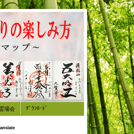
ﾀﾞｳﾝﾛｰﾄﾞ
霊場会
anslate