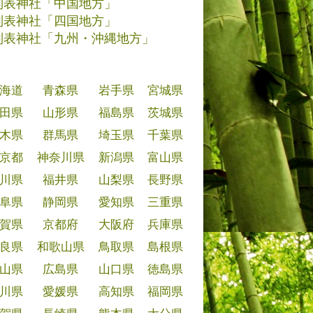
別表神社「中国地方」
別表神社「四国地方」
別表神社「九州・沖縄地方」
海道
青森県
岩手県
宮城県
田県
山形県
福島県
茨城県
木県
群馬県
埼玉県
千葉県
京都
神奈川県
新潟県
富山県
川県
福井県
山梨県
長野県
阜県
静岡県
愛知県
三重県
賀県
京都府
大阪府
兵庫県
良県
和歌山県
鳥取県
島根県
山県
広島県
山口県
徳島県
川県
愛媛県
高知県
福岡県