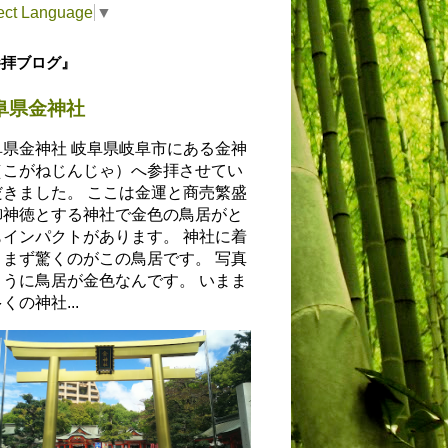
ect Language
▼
参拝ブログ』
阜県金神社
阜県金神社 岐阜県岐阜市にある金神
（こがねじんじゃ）へ参拝させてい
だきました。 ここは金運と商売繁盛
御神徳とする神社で金色の鳥居がと
もインパクトがあります。 神社に着
とまず驚くのがこの鳥居です。 写真
ように鳥居が金色なんです。 いまま
くの神社...