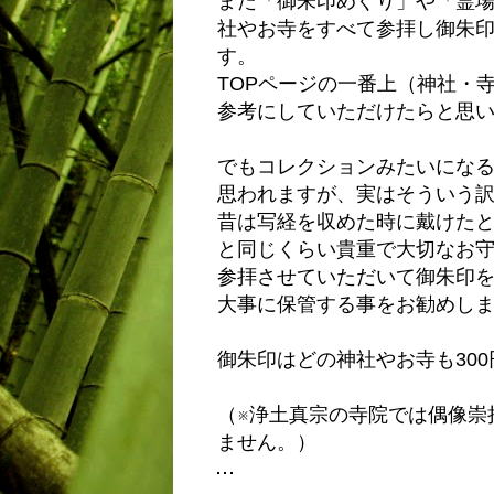
また「御朱印めぐり」や「霊
社やお寺をすべて参拝し御朱
す。
TOPページの一番上（神社・
参考にしていただけたらと思
でもコレクションみたいにな
思われますが、実はそういう
昔は写経を収めた時に戴けた
と同じくらい貴重で大切なお
参拝させていただいて御朱印
大事に保管する事をお勧めし
御朱印はどの神社やお寺も30
（※浄土真宗の寺院では偶像崇
ません。）