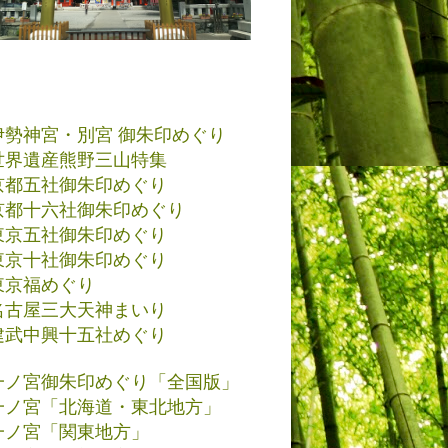
伊勢神宮・別宮 御朱印めぐり
世界遺産熊野三山特集
京都五社御朱印めぐり
京都十六社御朱印めぐり
東京五社御朱印めぐり
東京十社御朱印めぐり
東京福めぐり
名古屋三大天神まいり
建武中興十五社めぐり
一ノ宮御朱印めぐり「全国版」
一ノ宮「北海道・東北地方」
一ノ宮「関東地方」