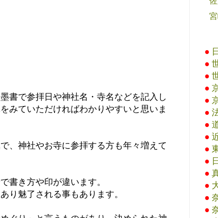
佐
宮
●
●
●
●
と墨書で参拝日や神社名・寺名などを記入し
●
真をみていただければわかりやすいと思いま
●
●
●
気で、神社やお寺に参拝する方も年々増えて
●
●
●
寺で書き方や印が違います。
●
もあり魅了される事もあります。
●
●