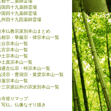
京都十二薬師霊場
西国四十九薬師霊場
中国四十九薬師霊場
九州四十九院薬師霊場
日本仏教宗派別本山まとめ
法相宗・華厳宗・律宗本山一覧
天台宗本山一覧
真言宗本山一覧
浄土宗本山一覧
浄土真宗本山一覧
融通念仏宗・時宗本山一覧
臨済宗・曹洞宗・黄檗宗本山一覧
日蓮宗本山一覧
十三宗派以外の宗派別本山一覧
お寺巡りマップ
「写仏」仏像なぞり描き