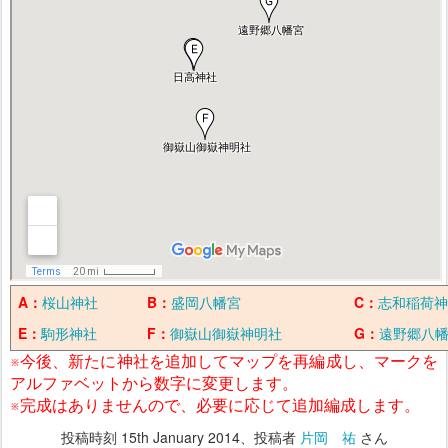
A：
桜山神社
B：
盛岡八幡宮
C：
志和稲荷神
E：
駒形神社
F：
御嶽山御嶽神明社
G：
遠野郷八
※今後、新たに神社を追加してマップを再編成し、マークを
アルファベットから数字に変更します。
※完成はありませんので、必要に応じて追加編成します。
投稿時刻
15th January 2014
、投稿者
片岡 祐
さん