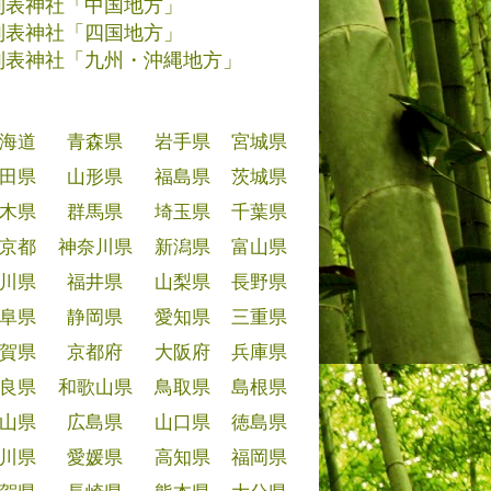
別表神社「中国地方」
別表神社「四国地方」
別表神社「九州・沖縄地方」
海道
青森県
岩手県
宮城県
田県
山形県
福島県
茨城県
木県
群馬県
埼玉県
千葉県
京都
神奈川県
新潟県
富山県
川県
福井県
山梨県
長野県
阜県
静岡県
愛知県
三重県
賀県
京都府
大阪府
兵庫県
良県
和歌山県
鳥取県
島根県
山県
広島県
山口県
徳島県
川県
愛媛県
高知県
福岡県