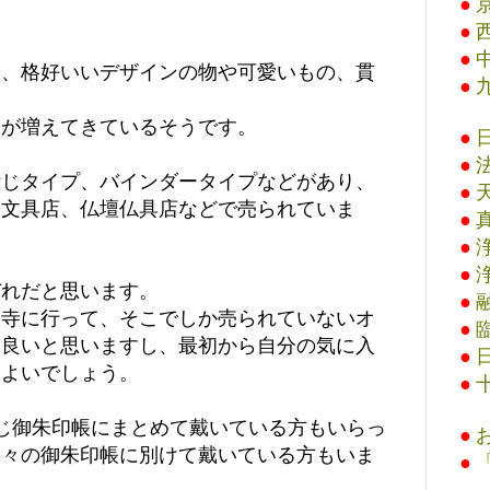
●
●
●
て、格好いいデザインの物や可愛いもの、貫
●
物が増えてきているそうです。
●
●
綴じタイプ、バインダータイプなどがあり、
●
や文具店、仏壇仏具店などで売られていま
●
●
●
ぞれだと思います。
●
お寺に行って、そこでしか売られていないオ
●
も良いと思いますし、最初から自分の気に入
●
もよいでしょう。
●
じ御朱印帳にまとめて戴いている方もいらっ
●
別々の御朱印帳に別けて戴いている方もいま
●