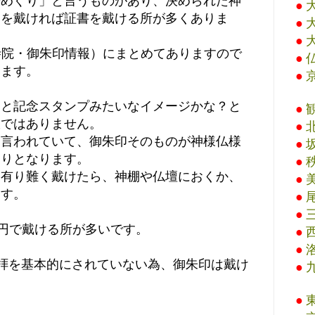
場めぐり」と言うものがあり、決められた神
●
印を戴ければ証書を戴ける所が多くありま
●
●
寺院・御朱印情報）にまとめてありますので
●
います。
●
ると記念スタンプみたいなイメージかな？と
●
訳ではありません。
●
と言われていて、御朱印そのものが神様仏様
●
守りとなります。
●
を有り難く戴けたら、神棚や仏壇におくか、
●
ます。
●
●
0円で戴ける所が多いです。
●
●
拝を基本的にされていない為、御朱印は戴け
●
●