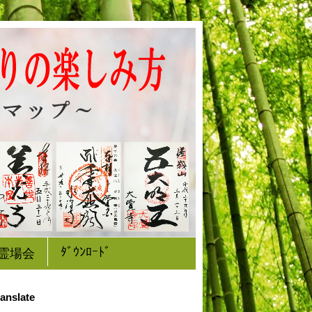
ﾀﾞｳﾝﾛｰﾄﾞ
霊場会
anslate