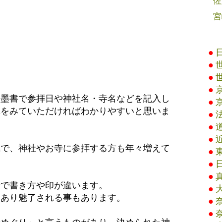
佐
宮
●
●
●
●
と墨書で参拝日や神社名・寺名などを記入し
●
真をみていただければわかりやすいと思いま
●
●
●
気で、神社やお寺に参拝する方も年々増えて
●
●
●
寺で書き方や印が違います。
●
もあり魅了される事もあります。
●
●