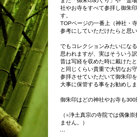
また「御朱印めぐり」や「霊
社やお寺をすべて参拝し御朱
す。
TOPページの一番上（神社・
参考にしていただけたらと思
でもコレクションみたいにな
思われますが、実はそういう
昔は写経を収めた時に戴けた
と同じくらい貴重で大切なお
参拝させていただいて御朱印
大事に保管する事をお勧めし
御朱印はどの神社やお寺も30
（※浄土真宗の寺院では偶像崇
ません。）