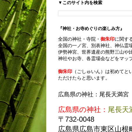
▼このサイト内を検索
『神社・お寺めぐりの楽しみ方』
全国の神社・寺院・
御朱印
に関す
全国の一ノ宮、別表神社、神仏霊
伊勢神宮、世界遺産の熊野三山や
神社やお寺、各霊場会などをマッ
御朱印
（ごしゅいん）は初めてと
ただけたらと思います。
広島県の神社：尾長天満宮
広島県の神社：
尾長天
〒732-0048
広島県広島市東区山根