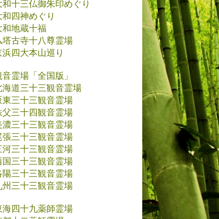
大和十三仏御朱印めぐり
大和四神めぐり
大和地蔵十福
仏塔古寺十八尊霊場
京浜四大本山巡り
観音霊場「全国版」
北海道三十三観音霊場
坂東三十三観音霊場
秩父三十四観音霊場
美濃三十三観音霊場
尾張三十三観音霊場
三河三十三観音霊場
西国三十三観音霊場
洛陽三十三観音霊場
九州三十三観音霊場
東海四十九薬師霊場