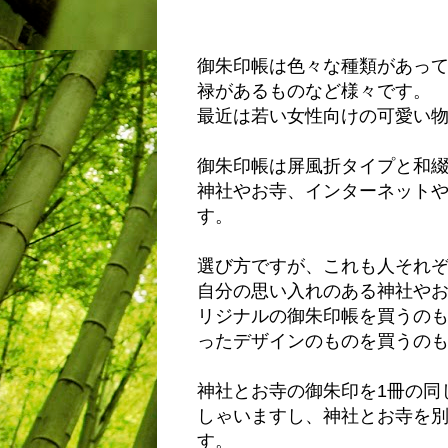
御朱印帳は色々な種類があっ
禄があるものなど様々です。
最近は若い女性向けの可愛い
御朱印帳は屏風折タイプと和
神社やお寺、インターネット
す。
選び方ですが、これも人それ
自分の思い入れのある神社や
リジナルの御朱印帳を買うの
ったデザインのものを買うの
神社とお寺の御朱印を1冊の同
しゃいますし、神社とお寺を
す。