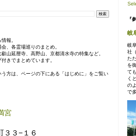
Sel
『
岐
る情報。
岐
場会、各霊場巡りのまとめ。
社
比叡山延暦寺、高野山、京都清水寺の特集など。
た
プ付きでまとめています。
を
て
いう方は、ページの下にある「はじめに」をご覧い
く
の
で多
満宮
町３３−１６