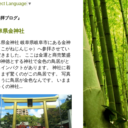
ect Language
▼
参拝ブログ』
阜県金神社
阜県金神社 岐阜県岐阜市にある金神
（こがねじんじゃ）へ参拝させてい
だきました。 ここは金運と商売繁盛
御神徳とする神社で金色の鳥居がと
もインパクトがあります。 神社に着
とまず驚くのがこの鳥居です。 写真
ように鳥居が金色なんです。 いまま
くの神社...