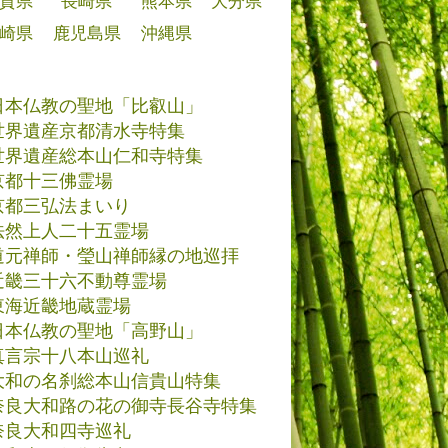
賀県
長崎県
熊本県
大分県
崎県
鹿児島県
沖縄県
日本仏教の聖地「比叡山」
世界遺産京都清水寺特集
世界遺産総本山仁和寺特集
京都十三佛霊場
京都三弘法まいり
法然上人二十五霊場
道元禅師・瑩山禅師縁の地巡拝
近畿三十六不動尊霊場
東海近畿地蔵霊場
日本仏教の聖地「高野山」
真言宗十八本山巡礼
大和の名刹総本山信貴山特集
奈良大和路の花の御寺長谷寺特集
奈良大和四寺巡礼