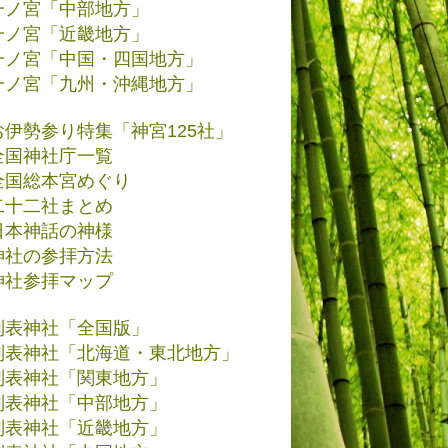
一ノ宮「中部地方」
一ノ宮「近畿地方」
一ノ宮「中国・四国地方」
一ノ宮「九州・沖縄地方」
お伊勢参り特集「神宮125社」
全国神社庁一覧
全国総本宮めぐり
二十二社まとめ
日本神話の神様
神社の参拝方法
神社参拝マップ
別表神社「全国版」
別表神社「北海道・東北地方」
別表神社「関東地方」
別表神社「中部地方」
別表神社「近畿地方」