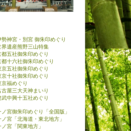
伊勢神宮・別宮 御朱印めぐり
世界遺産熊野三山特集
京都五社御朱印めぐり
京都十六社御朱印めぐり
東京五社御朱印めぐり
東京十社御朱印めぐり
東京福めぐり
名古屋三大天神まいり
建武中興十五社めぐり
一ノ宮御朱印めぐり「全国版」
一ノ宮「北海道・東北地方」
一ノ宮「関東地方」