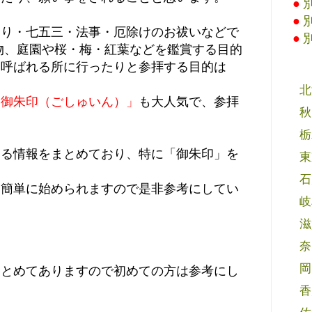
●
●
参り・七五三・法事・厄除けのお祓いなどで
●
物、庭園や桜・梅・紅葉などを鑑賞する目的
と呼ばれる所に行ったりと参拝する目的は
北
「御朱印（ごしゅいん）」
も大人気で、参拝
秋
栃
する情報をまとめており、特に「御朱印」を
東
石
も簡単に始められますので是非参考にしてい
岐
滋
奈
岡
まとめてありますので初めての方は参考にし
香