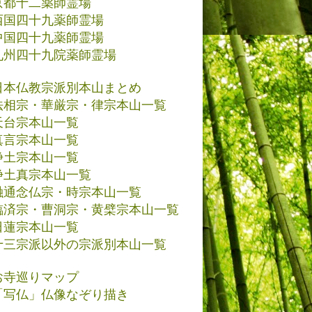
京都十二薬師霊場
西国四十九薬師霊場
中国四十九薬師霊場
九州四十九院薬師霊場
日本仏教宗派別本山まとめ
法相宗・華厳宗・律宗本山一覧
天台宗本山一覧
真言宗本山一覧
浄土宗本山一覧
浄土真宗本山一覧
融通念仏宗・時宗本山一覧
臨済宗・曹洞宗・黄檗宗本山一覧
日蓮宗本山一覧
十三宗派以外の宗派別本山一覧
お寺巡りマップ
「写仏」仏像なぞり描き