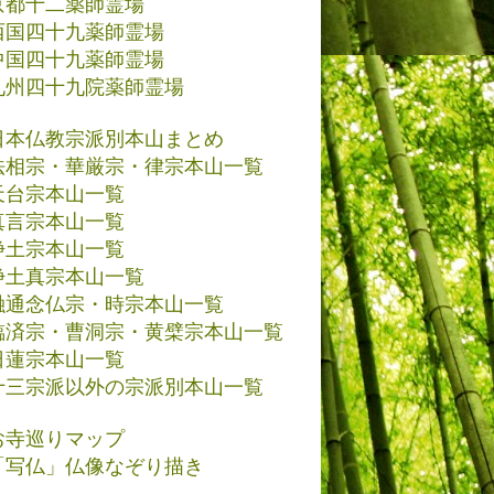
京都十二薬師霊場
西国四十九薬師霊場
中国四十九薬師霊場
九州四十九院薬師霊場
日本仏教宗派別本山まとめ
法相宗・華厳宗・律宗本山一覧
天台宗本山一覧
真言宗本山一覧
浄土宗本山一覧
浄土真宗本山一覧
融通念仏宗・時宗本山一覧
臨済宗・曹洞宗・黄檗宗本山一覧
日蓮宗本山一覧
十三宗派以外の宗派別本山一覧
お寺巡りマップ
「写仏」仏像なぞり描き