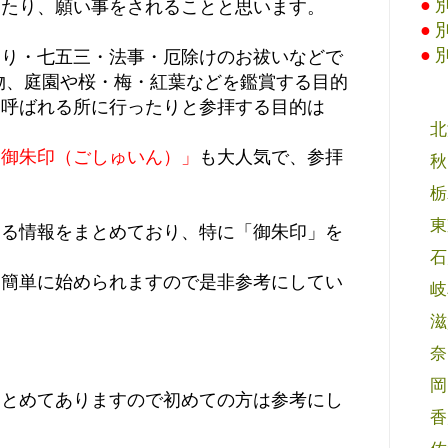
●
えたり、願い事をされることと思います。
●
●
参り・七五三・法事・厄除けのお祓いなどで
物、庭園や桜・梅・紅葉などを鑑賞する目的
と呼ばれる所に行ったりと参拝する目的は
北
「御朱印（ごしゅいん）」
も大人気で、参拝
秋
栃
東
する情報をまとめており、特に「御朱印」を
石
も簡単に始められますので是非参考にしてい
岐
滋
奈
岡
まとめてありますので初めての方は参考にし
香