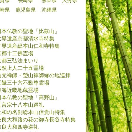
賀県
長崎県
熊本県
大分県
崎県
鹿児島県
沖縄県
日本仏教の聖地「比叡山」
世界遺産京都清水寺特集
世界遺産総本山仁和寺特集
京都十三佛霊場
京都三弘法まいり
法然上人二十五霊場
道元禅師・瑩山禅師縁の地巡拝
近畿三十六不動尊霊場
東海近畿地蔵霊場
日本仏教の聖地「高野山」
真言宗十八本山巡礼
大和の名刹総本山信貴山特集
奈良大和路の花の御寺長谷寺特集
奈良大和四寺巡礼