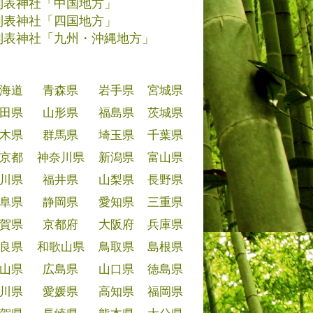
別表神社「中国地方」
別表神社「四国地方」
別表神社「九州・沖縄地方」
海道
青森県
岩手県
宮城県
田県
山形県
福島県
茨城県
木県
群馬県
埼玉県
千葉県
京都
神奈川県
新潟県
富山県
川県
福井県
山梨県
長野県
阜県
静岡県
愛知県
三重県
賀県
京都府
大阪府
兵庫県
良県
和歌山県
鳥取県
島根県
山県
広島県
山口県
徳島県
川県
愛媛県
高知県
福岡県