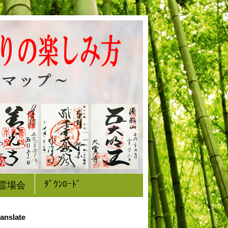
ﾀﾞｳﾝﾛｰﾄﾞ
霊場会
anslate