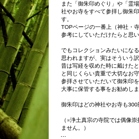
また「御朱印めぐり」や「霊
社やお寺をすべて参拝し御朱
す。
TOPページの一番上（神社・
参考にしていただけたらと思
でもコレクションみたいにな
思われますが、実はそういう
昔は写経を収めた時に戴けた
と同じくらい貴重で大切なお
参拝させていただいて御朱印
大事に保管する事をお勧めし
御朱印はどの神社やお寺も30
（※浄土真宗の寺院では偶像崇
ません。）