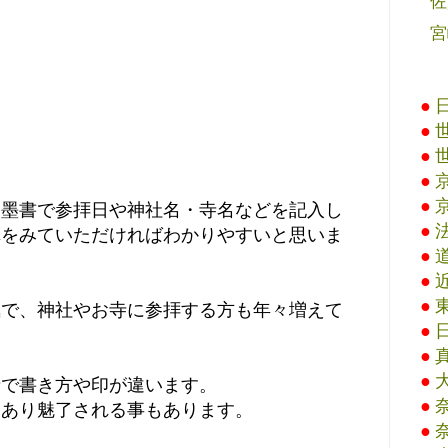
佐
宮
●
●
●
●
●
と墨書で参拝日や神社名・寺名などを記入し
●
真をみていただければわかりやすいと思いま
●
●
●
気で、神社やお寺に参拝する方も年々増えて
●
●
●
寺で書き方や印が違います。
●
もあり魅了される事もあります。
●