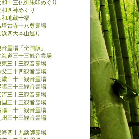
大和十三仏御朱印めぐり
大和四神めぐり
大和地蔵十福
仏塔古寺十八尊霊場
京浜四大本山巡り
観音霊場「全国版」
北海道三十三観音霊場
坂東三十三観音霊場
秩父三十四観音霊場
美濃三十三観音霊場
尾張三十三観音霊場
三河三十三観音霊場
西国三十三観音霊場
洛陽三十三観音霊場
九州三十三観音霊場
東海四十九薬師霊場