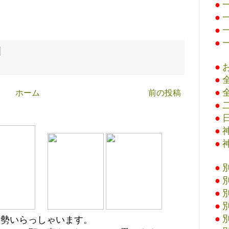
●
●
●
●
●
●
●
ホーム
前の投稿
●
●
●
●
●
●
●
●
●
大勢いらっしゃいます。