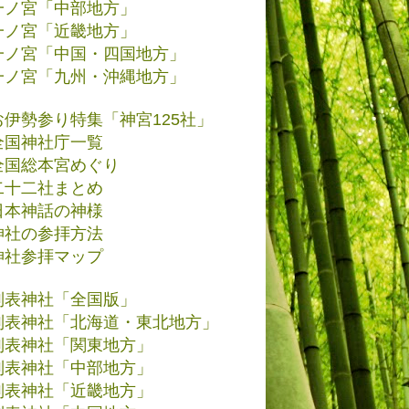
一ノ宮「中部地方」
一ノ宮「近畿地方」
一ノ宮「中国・四国地方」
一ノ宮「九州・沖縄地方」
お伊勢参り特集「神宮125社」
全国神社庁一覧
全国総本宮めぐり
二十二社まとめ
日本神話の神様
神社の参拝方法
神社参拝マップ
別表神社「全国版」
別表神社「北海道・東北地方」
別表神社「関東地方」
別表神社「中部地方」
別表神社「近畿地方」