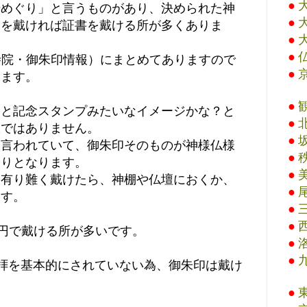
●
場めぐり」と言うものがあり、決められた神
●
印を戴ければ証書を戴ける所が多くありま
●
●
寺院・御朱印情報）にまとめてありますので
●
います。
●
ると記念スタンプみたいなイメージかな？と
●
訳ではありません。
●
と言われていて、御朱印そのものが神様仏様
●
守りとなります。
●
を有り難く戴けたら、神棚や仏壇におくか、
●
ます。
●
●
0円で戴ける所が多いです。
●
●
拝を基本的にされていない為、御朱印は戴け
●