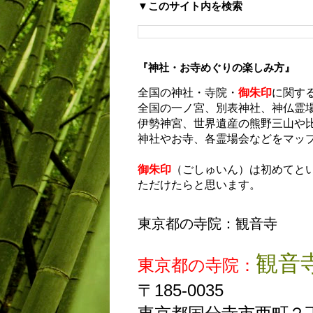
▼このサイト内を検索
『神社・お寺めぐりの楽しみ方』
全国の神社・寺院・
御朱印
に関す
全国の一ノ宮、別表神社、神仏霊
伊勢神宮、世界遺産の熊野三山や
神社やお寺、各霊場会などをマッ
御朱印
（ごしゅいん）は初めてと
ただけたらと思います。
東京都の寺院：観音寺
観音
東京都の寺院：
〒185-0035