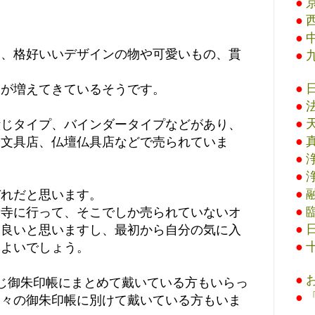
●
●
●
て、格好いいデザインの物や可愛いもの、貫
●
●
物が増えてきているそうです。
●
●
綴じタイプ、バインダータイプなどがあり、
●
や文具店、仏壇仏具店などで売られていま
●
●
●
ぞれだと思います。
●
お寺に行って、そこでしか売られていないオ
●
も良いと思いますし、最初から自分の気に入
●
もよいでしょう。
●
じ御朱印帳にまとめて戴いている方もいらっ
●
別々の御朱印帳に別けて戴いている方もいま