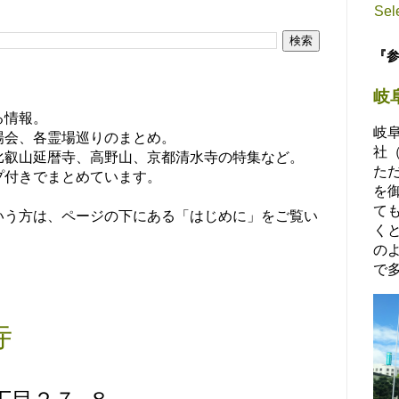
Sel
『
岐
る情報。
岐
場会、各霊場巡りのまとめ。
社
比叡山延暦寺、高野山、京都清水寺の特集など。
た
プ付きでまとめています。
を
て
いう方は、ページの下にある「はじめに」をご覧い
く
の
で多
寺