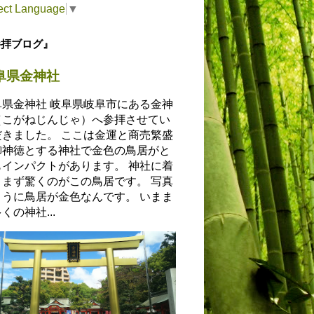
ect Language
▼
参拝ブログ』
阜県金神社
阜県金神社 岐阜県岐阜市にある金神
（こがねじんじゃ）へ参拝させてい
だきました。 ここは金運と商売繁盛
御神徳とする神社で金色の鳥居がと
もインパクトがあります。 神社に着
とまず驚くのがこの鳥居です。 写真
ように鳥居が金色なんです。 いまま
くの神社...