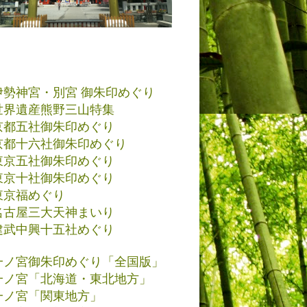
伊勢神宮・別宮 御朱印めぐり
世界遺産熊野三山特集
京都五社御朱印めぐり
京都十六社御朱印めぐり
東京五社御朱印めぐり
東京十社御朱印めぐり
東京福めぐり
名古屋三大天神まいり
建武中興十五社めぐり
一ノ宮御朱印めぐり「全国版」
一ノ宮「北海道・東北地方」
一ノ宮「関東地方」