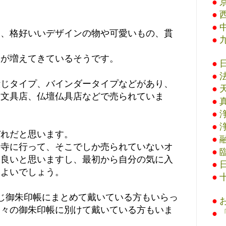
●
●
●
て、格好いいデザインの物や可愛いもの、貫
●
物が増えてきているそうです。
●
●
綴じタイプ、バインダータイプなどがあり、
●
や文具店、仏壇仏具店などで売られていま
●
●
●
ぞれだと思います。
●
お寺に行って、そこでしか売られていないオ
●
も良いと思いますし、最初から自分の気に入
●
もよいでしょう。
●
じ御朱印帳にまとめて戴いている方もいらっ
●
別々の御朱印帳に別けて戴いている方もいま
●