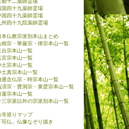
京都十二薬師霊場
西国四十九薬師霊場
中国四十九薬師霊場
九州四十九院薬師霊場
日本仏教宗派別本山まとめ
法相宗・華厳宗・律宗本山一覧
天台宗本山一覧
真言宗本山一覧
浄土宗本山一覧
浄土真宗本山一覧
融通念仏宗・時宗本山一覧
臨済宗・曹洞宗・黄檗宗本山一覧
日蓮宗本山一覧
十三宗派以外の宗派別本山一覧
お寺巡りマップ
「写仏」仏像なぞり描き