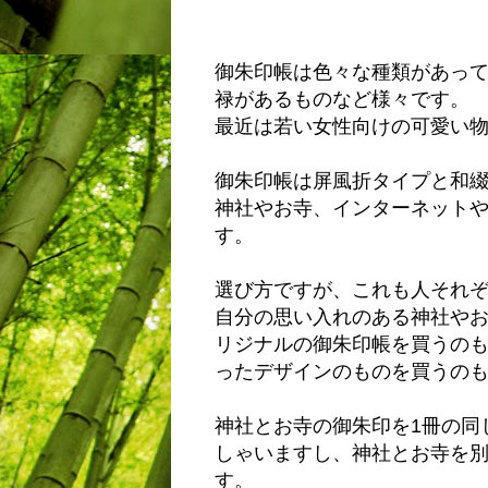
御朱印帳は色々な種類があっ
禄があるものなど様々です。
最近は若い女性向けの可愛い
御朱印帳は屏風折タイプと和
神社やお寺、インターネット
す。
選び方ですが、これも人それ
自分の思い入れのある神社や
リジナルの御朱印帳を買うの
ったデザインのものを買うの
神社とお寺の御朱印を1冊の同
しゃいますし、神社とお寺を
す。