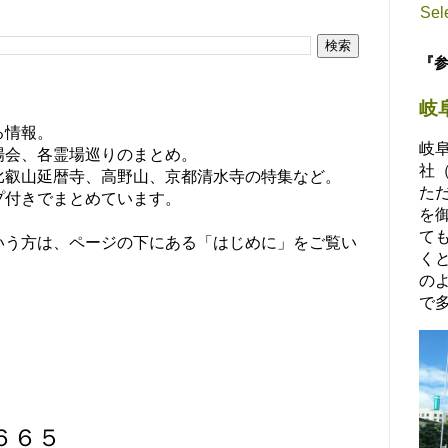
Sel
『
岐
る情報。
岐
場会、各霊場巡りのまとめ。
社
比叡山延暦寺、高野山、京都清水寺の特集など。
た
プ付きでまとめています。
を
て
いう方は、ページの下にある「はじめに」をご覧い
く
の
で多
６６５