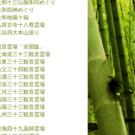
大和十三仏御朱印めぐり
大和四神めぐり
大和地蔵十福
仏塔古寺十八尊霊場
京浜四大本山巡り
観音霊場「全国版」
北海道三十三観音霊場
坂東三十三観音霊場
秩父三十四観音霊場
美濃三十三観音霊場
尾張三十三観音霊場
三河三十三観音霊場
西国三十三観音霊場
洛陽三十三観音霊場
九州三十三観音霊場
東海四十九薬師霊場