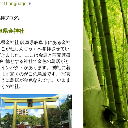
ect Language
▼
参拝ブログ』
阜県金神社
阜県金神社 岐阜県岐阜市にある金神
（こがねじんじゃ）へ参拝させてい
だきました。 ここは金運と商売繁盛
御神徳とする神社で金色の鳥居がと
もインパクトがあります。 神社に着
とまず驚くのがこの鳥居です。 写真
ように鳥居が金色なんです。 いまま
くの神社...