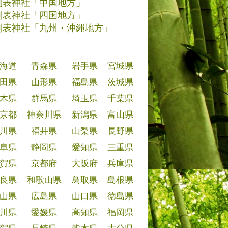
別表神社「中国地方」
別表神社「四国地方」
別表神社「九州・沖縄地方」
海道
青森県
岩手県
宮城県
田県
山形県
福島県
茨城県
木県
群馬県
埼玉県
千葉県
京都
神奈川県
新潟県
富山県
川県
福井県
山梨県
長野県
阜県
静岡県
愛知県
三重県
賀県
京都府
大阪府
兵庫県
良県
和歌山県
鳥取県
島根県
山県
広島県
山口県
徳島県
川県
愛媛県
高知県
福岡県