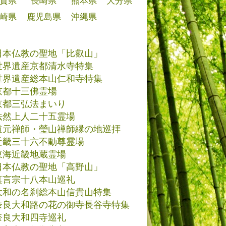
賀県
長崎県
熊本県
大分県
崎県
鹿児島県
沖縄県
日本仏教の聖地「比叡山」
世界遺産京都清水寺特集
世界遺産総本山仁和寺特集
京都十三佛霊場
京都三弘法まいり
法然上人二十五霊場
道元禅師・瑩山禅師縁の地巡拝
近畿三十六不動尊霊場
東海近畿地蔵霊場
日本仏教の聖地「高野山」
真言宗十八本山巡礼
大和の名刹総本山信貴山特集
奈良大和路の花の御寺長谷寺特集
奈良大和四寺巡礼