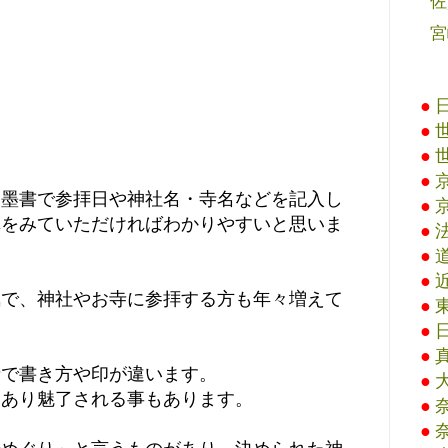
佐
宮
●
●
●
●
と墨書で参拝日や神社名・寺名などを記入し
●
真をみていただければわかりやすいと思いま
●
●
●
気で、神社やお寺に参拝する方も年々増えて
●
●
●
寺で書き方や印が違います。
●
もあり魅了される事もあります。
●
●