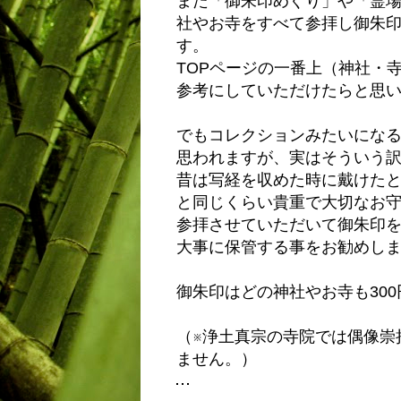
また「御朱印めぐり」や「霊
社やお寺をすべて参拝し御朱
す。
TOPページの一番上（神社・
参考にしていただけたらと思
でもコレクションみたいにな
思われますが、実はそういう
昔は写経を収めた時に戴けた
と同じくらい貴重で大切なお
参拝させていただいて御朱印
大事に保管する事をお勧めし
御朱印はどの神社やお寺も30
（※浄土真宗の寺院では偶像崇
ません。）