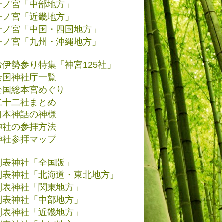
一ノ宮「中部地方」
一ノ宮「近畿地方」
一ノ宮「中国・四国地方」
一ノ宮「九州・沖縄地方」
お伊勢参り特集「神宮125社」
全国神社庁一覧
全国総本宮めぐり
二十二社まとめ
日本神話の神様
神社の参拝方法
神社参拝マップ
別表神社「全国版」
別表神社「北海道・東北地方」
別表神社「関東地方」
別表神社「中部地方」
別表神社「近畿地方」