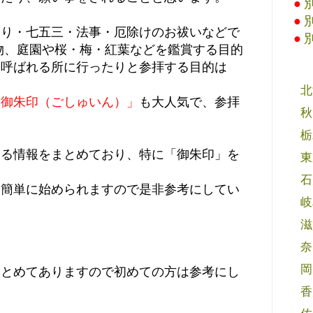
●
●
参り・七五三・法事・厄除けのお祓いなどで
●
物、庭園や桜・梅・紅葉などを鑑賞する目的
と呼ばれる所に行ったりと参拝する目的は
北
「御朱印（ごしゅいん）」
も大人気で、参拝
秋
栃
する情報をまとめており、特に「御朱印」を
東
石
も簡単に始められますので是非参考にしてい
岐
滋
奈
岡
まとめてありますので初めての方は参考にし
香