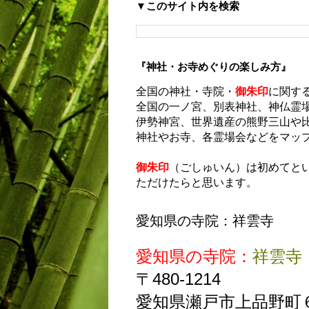
▼このサイト内を検索
『神社・お寺めぐりの楽しみ方』
全国の神社・寺院・
御朱印
に関す
全国の一ノ宮、別表神社、神仏霊
伊勢神宮、世界遺産の熊野三山や
神社やお寺、各霊場会などをマッ
御朱印
（ごしゅいん）は初めてと
ただけたらと思います。
愛知県の寺院：祥雲寺
愛知県の寺院：
祥雲寺
〒480-1214
愛知県瀬戸市上品野町