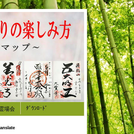
ﾀﾞｳﾝﾛｰﾄﾞ
霊場会
anslate