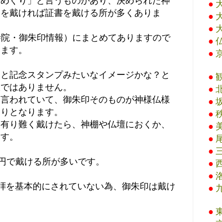
場めぐり」と言うものがあり、決められた神
●
印を戴ければ証書を戴ける所が多くありま
●
●
寺院・御朱印情報）にまとめてありますので
●
います。
●
ると記念スタンプみたいなイメージかな？と
●
訳ではありません。
●
と言われていて、御朱印そのものが神様仏様
●
守りとなります。
●
を有り難く戴けたら、神棚や仏壇におくか、
●
ます。
●
●
0円で戴ける所が多いです。
●
●
拝を基本的にされていない為、御朱印は戴け
●
●