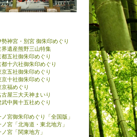
伊勢神宮・別宮 御朱印めぐり
世界遺産熊野三山特集
京都五社御朱印めぐり
京都十六社御朱印めぐり
東京五社御朱印めぐり
東京十社御朱印めぐり
東京福めぐり
名古屋三大天神まいり
建武中興十五社めぐり
一ノ宮御朱印めぐり「全国版」
一ノ宮「北海道・東北地方」
一ノ宮「関東地方」