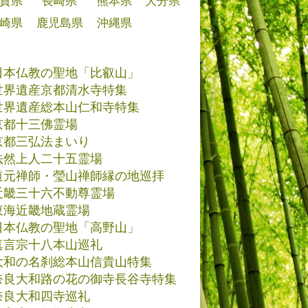
賀県
長崎県
熊本県
大分県
崎県
鹿児島県
沖縄県
日本仏教の聖地「比叡山」
世界遺産京都清水寺特集
世界遺産総本山仁和寺特集
京都十三佛霊場
京都三弘法まいり
法然上人二十五霊場
道元禅師・瑩山禅師縁の地巡拝
近畿三十六不動尊霊場
東海近畿地蔵霊場
日本仏教の聖地「高野山」
真言宗十八本山巡礼
大和の名刹総本山信貴山特集
奈良大和路の花の御寺長谷寺特集
奈良大和四寺巡礼