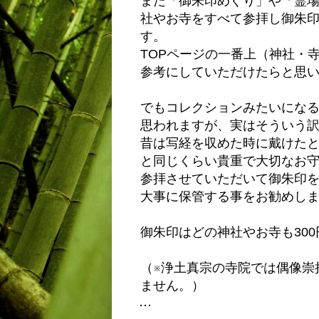
また「御朱印めぐり」や「霊
社やお寺をすべて参拝し御朱
す。
TOPページの一番上（神社・
参考にしていただけたらと思
でもコレクションみたいにな
思われますが、実はそういう
昔は写経を収めた時に戴けた
と同じくらい貴重で大切なお
参拝させていただいて御朱印
大事に保管する事をお勧めし
御朱印はどの神社やお寺も30
（※浄土真宗の寺院では偶像崇
ません。）