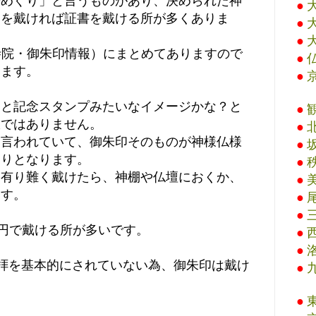
場めぐり」と言うものがあり、決められた神
●
印を戴ければ証書を戴ける所が多くありま
●
●
寺院・御朱印情報）にまとめてありますので
●
います。
●
ると記念スタンプみたいなイメージかな？と
●
訳ではありません。
●
と言われていて、御朱印そのものが神様仏様
●
守りとなります。
●
を有り難く戴けたら、神棚や仏壇におくか、
●
ます。
●
●
0円で戴ける所が多いです。
●
●
拝を基本的にされていない為、御朱印は戴け
●
●