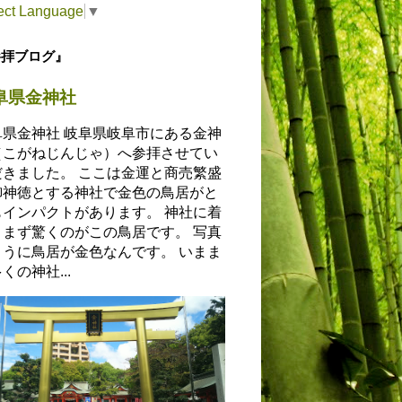
ect Language
▼
参拝ブログ』
阜県金神社
阜県金神社 岐阜県岐阜市にある金神
（こがねじんじゃ）へ参拝させてい
だきました。 ここは金運と商売繁盛
御神徳とする神社で金色の鳥居がと
もインパクトがあります。 神社に着
とまず驚くのがこの鳥居です。 写真
ように鳥居が金色なんです。 いまま
くの神社...