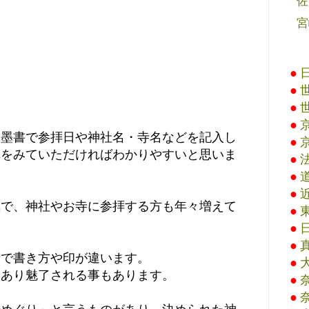
佐
宮
●
●
●
●
と墨書で参拝日や神社名・寺名などを記入し
●
真をみていただければわかりやすいと思いま
●
●
●
気で、神社やお寺に参拝する方も年々増えて
●
●
●
寺で書き方や印が違います。
●
もあり魅了される事もあります。
●
●