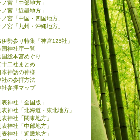
一ノ宮「中部地方」
一ノ宮「近畿地方」
一ノ宮「中国・四国地方」
一ノ宮「九州・沖縄地方」
お伊勢参り特集「神宮125社」
全国神社庁一覧
全国総本宮めぐり
二十二社まとめ
日本神話の神様
神社の参拝方法
神社参拝マップ
別表神社「全国版」
別表神社「北海道・東北地方」
別表神社「関東地方」
別表神社「中部地方」
別表神社「近畿地方」