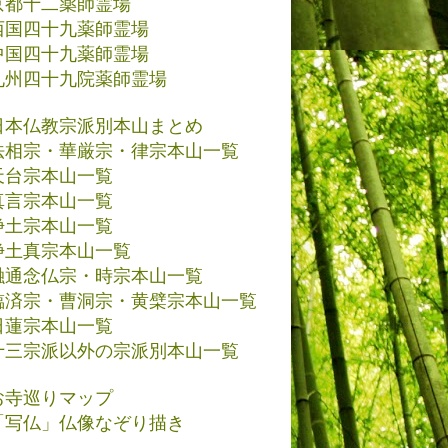
京都十二薬師霊場
西国四十九薬師霊場
中国四十九薬師霊場
九州四十九院薬師霊場
日本仏教宗派別本山まとめ
法相宗・華厳宗・律宗本山一覧
天台宗本山一覧
真言宗本山一覧
浄土宗本山一覧
浄土真宗本山一覧
融通念仏宗・時宗本山一覧
臨済宗・曹洞宗・黄檗宗本山一覧
日蓮宗本山一覧
十三宗派以外の宗派別本山一覧
お寺巡りマップ
「写仏」仏像なぞり描き