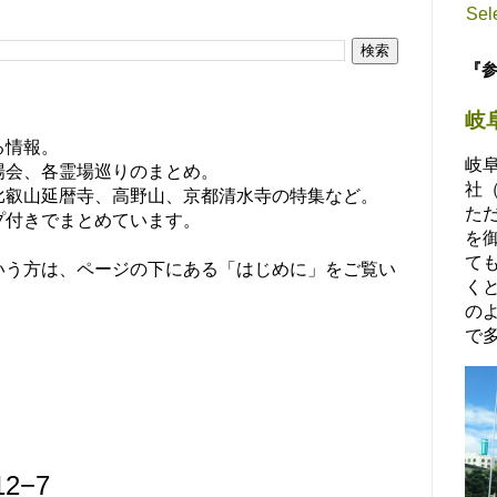
Sel
『
岐
る情報。
岐
場会、各霊場巡りのまとめ。
社
比叡山延暦寺、高野山、京都清水寺の特集など。
た
プ付きでまとめています。
を
て
いう方は、ページの下にある「はじめに」をご覧い
く
の
で多
2−7