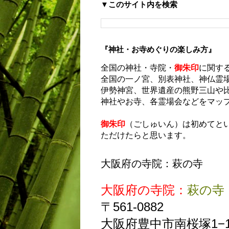
▼このサイト内を検索
『神社・お寺めぐりの楽しみ方』
全国の神社・寺院・
御朱印
に関す
全国の一ノ宮、別表神社、神仏霊
伊勢神宮、世界遺産の熊野三山や
神社やお寺、各霊場会などをマッ
御朱印
（ごしゅいん）は初めてと
ただけたらと思います。
大阪府の寺院：萩の寺
大阪府の寺院：
萩の寺
〒561-0882
大阪府豊中市南桜塚1−1