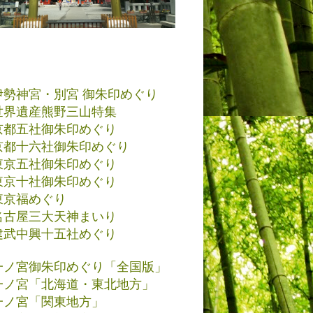
伊勢神宮・別宮 御朱印めぐり
世界遺産熊野三山特集
京都五社御朱印めぐり
京都十六社御朱印めぐり
東京五社御朱印めぐり
東京十社御朱印めぐり
東京福めぐり
名古屋三大天神まいり
建武中興十五社めぐり
一ノ宮御朱印めぐり「全国版」
一ノ宮「北海道・東北地方」
一ノ宮「関東地方」