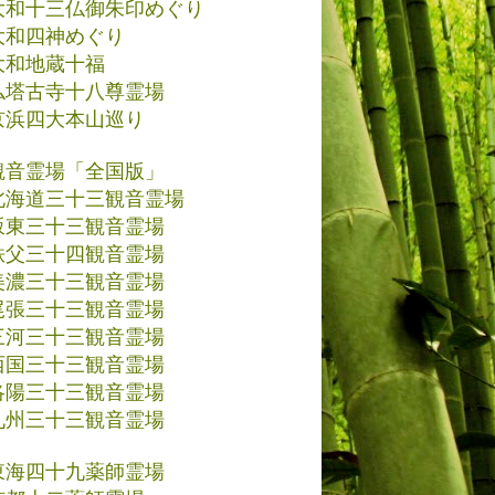
大和十三仏御朱印めぐり
大和四神めぐり
大和地蔵十福
仏塔古寺十八尊霊場
京浜四大本山巡り
観音霊場「全国版」
北海道三十三観音霊場
坂東三十三観音霊場
秩父三十四観音霊場
美濃三十三観音霊場
尾張三十三観音霊場
三河三十三観音霊場
西国三十三観音霊場
洛陽三十三観音霊場
九州三十三観音霊場
東海四十九薬師霊場