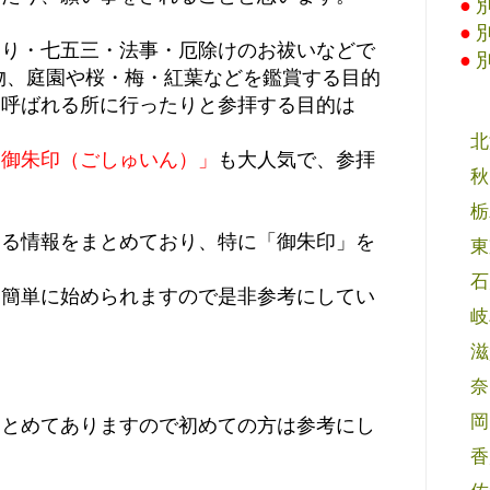
●
●
参り・七五三・法事・厄除けのお祓いなどで
●
物、庭園や桜・梅・紅葉などを鑑賞する目的
と呼ばれる所に行ったりと参拝する目的は
北
「御朱印（ごしゅいん）」
も大人気で、参拝
秋
栃
する情報をまとめており、特に「御朱印」を
東
石
も簡単に始められますので是非参考にしてい
岐
滋
奈
岡
まとめてありますので初めての方は参考にし
香