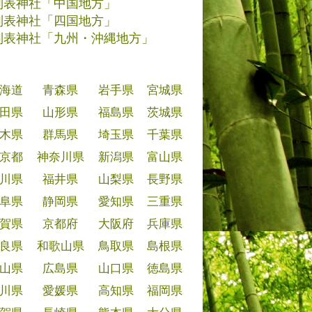
別表神社「中国地方」
別表神社「四国地方」
別表神社「九州・沖縄地方」
海道
青森県
岩手県
宮城県
田県
山形県
福島県
茨城県
木県
群馬県
埼玉県
千葉県
京都
神奈川県
新潟県
富山県
川県
福井県
山梨県
長野県
阜県
静岡県
愛知県
三重県
賀県
京都府
大阪府
兵庫県
良県
和歌山県
鳥取県
島根県
山県
広島県
山口県
徳島県
川県
愛媛県
高知県
福岡県