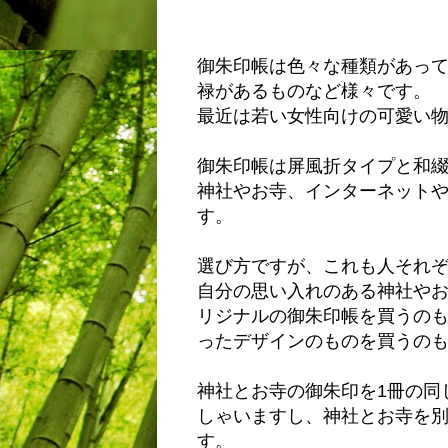
御朱印帳は色々な種類があっ
禄があるものなど様々です。
最近は若い女性向けの可愛い
御朱印帳は屏風折タイプと和
神社やお寺、インターネット
す。
選び方ですが、これも人それ
自分の思い入れのある神社や
リジナルの御朱印帳を買うの
ったデザインのものを買うの
神社とお寺の御朱印を1冊の同
しゃいますし、神社とお寺を
す。