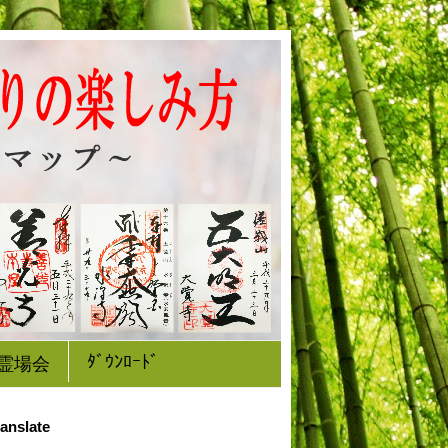
ﾀﾞｳﾝﾛｰﾄﾞ
霊場会
anslate