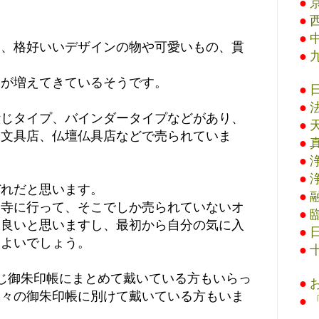
●
●
●
て、格好いいデザインの物や可愛いもの、貫
●
物が増えてきているそうです。
●
●
綴じタイプ、バインダータイプなどがあり、
●
や文具店、仏壇仏具店などで売られていま
●
●
●
ぞれだと思います。
●
お寺に行って、そこでしか売られていないオ
●
も良いと思いますし、最初から自分の気に入
●
もよいでしょう。
●
じ御朱印帳にまとめて戴いている方もいらっ
●
別々の御朱印帳に別けて戴いている方もいま
●