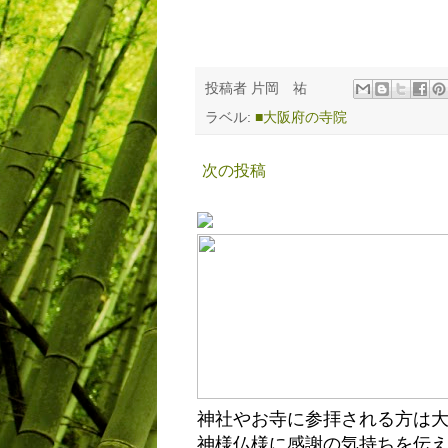
投稿者
片岡 祐
ラベル:
■大阪府の寺院
次の投稿
神社やお寺に参拝される方は
神様仏様に感謝の気持ちを伝